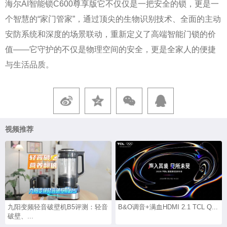
海尔AI智能锁C600尊享版它不仅仅是一把安全的锁，更是一
个智慧的“家门管家”，通过顶尖的生物识别技术、全面的主动
安防系统和深度的场景联动，重新定义了高端智能门锁的价
值——它守护的不仅是物理空间的安全，更是全家人的便捷
与生活品质。
视频推荐
九阳变频轻音破壁机B5评测：轻音
B&O调音+满血HDMI 2.1 TCL Q...
破壁、...