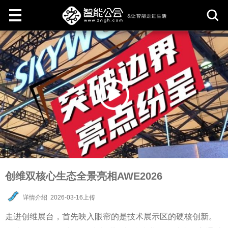
取
消
创维双核心生态全景亮相AWE2026
详情介绍
2026-03-16上传
走进创维展台，首先映入眼帘的是技术展示区的硬核创新。