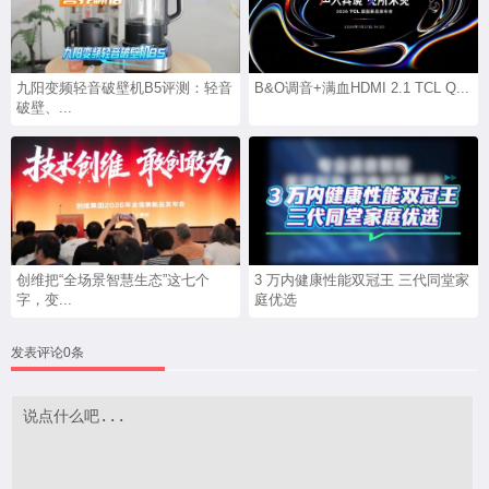
九阳变频轻音破壁机B5评测：轻音
B&O调音+满血HDMI 2.1 TCL Q...
破壁、...
创维把“全场景智慧生态”这七个
3 万内健康性能双冠王 三代同堂家
字，变...
庭优选
发表评论0条