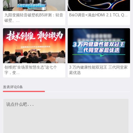
九阳变频轻音破壁机B5评测：轻音
B&O调音+满血HDMI 2.1 TCL Q...
破壁、...
创维把“全场景智慧生态”这七个
3 万内健康性能双冠王 三代同堂家
字，变...
庭优选
发表评论0条