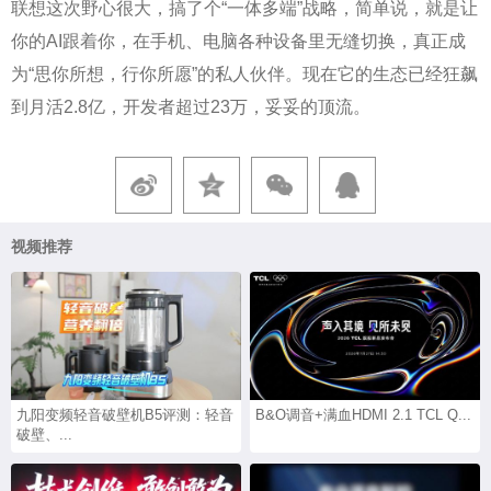
联想这次野心很大，搞了个“一体多端”战略，简单说，就是让
你的AI跟着你，在手机、电脑各种设备里无缝切换，真正成
为“思你所想，行你所愿”的私人伙伴。现在它的生态已经狂飙
到月活2.8亿，开发者超过23万，妥妥的顶流。
视频推荐
九阳变频轻音破壁机B5评测：轻音
B&O调音+满血HDMI 2.1 TCL Q...
破壁、...