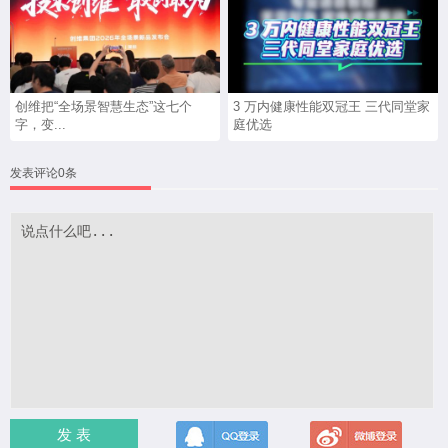
创维把“全场景智慧生态”这七个
3 万内健康性能双冠王 三代同堂家
字，变...
庭优选
发表评论0条
发 表