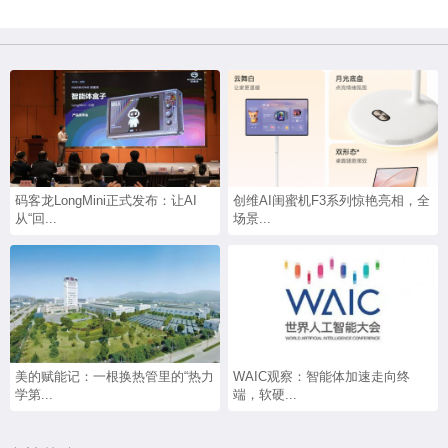
码客龙LongMini正式发布：让AI
创维AI闺蜜机F3系列惊艳亮相，全
从“回...
场景...
美的赋能记：一根换热管里的“热力
WAIC观察：智能体加速走向终
学第...
端，软硬...