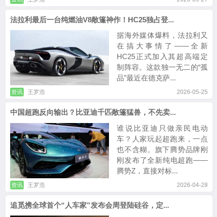
法拉利最后一台纯燃油V8敞篷神作！HC25独占登...
据海外媒体爆料，法拉利又
在搞大事情了——全新
HC25正式加入其超高端定
制阵容。这款独一无二的“孤
品”最近在德克萨...
资讯
王罗浩
2026-05-25
中国超跑反向输出？比亚迪千匹敞篷猛兽，不先卖...
谁说比亚迪只做亲民电动
车？人家玩起超跑来，一点
也不含糊。旗下腾势品牌刚
刚发布了全新纯电超跑——
腾势Z，直接对标...
资讯
王罗浩
2026-04-28
追觅携全球首个“人车家”发布会周登陆硅谷，定...