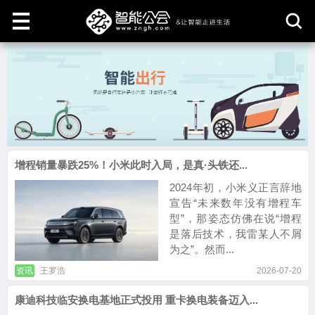
取
消
增程销量暴跌25%！小米此时入局，是真·头铁还...
2024年初，小米义正言辞地
宣告“未来数年没有增程车
型”，那姿态仿佛在说“增程
是落后技术，我雷某人不屑
为之”。然而...
资讯
王罗浩
2026-07-20
康迪科技临安换电基地正式投用 重卡换电装备迈入...