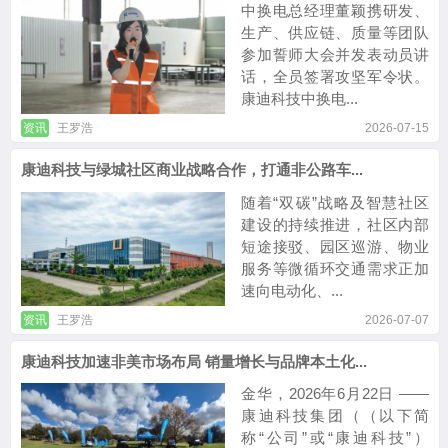
中换电总经理董颖携研发、
生产、供应链、质量等团队
参加誓师大会并发表动员讲
话，全员签署攻坚军令状。
康迪科技中换电...
资讯
王罗浩
2026-07-15
康迪科技与绿城社区商业战略合作，打通非公路车...
随着“双碳”战略及智慧社区
建设的持续推进，社区内部
短途接驳、园区巡游、物业
服务等微循环交通需求正加
速向电动化、...
资讯
王罗浩
2026-07-07
康迪科技加速非美市场布局 销量增长与品牌本土化...
金华，2026年6月22日 ——
康迪科技集团（（以下简
称“公司”或“康迪科技”）