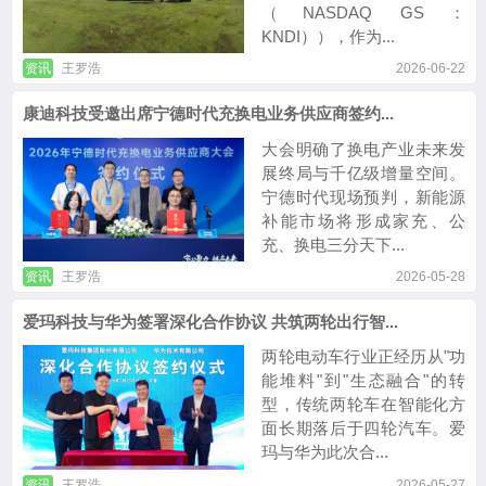
（NASDAQ GS：
KNDI）），作为...
资讯
王罗浩
2026-06-22
康迪科技受邀出席宁德时代充换电业务供应商签约...
大会明确了换电产业未来发
展终局与千亿级增量空间。
宁德时代现场预判，新能源
补能市场将形成家充、公
充、换电三分天下...
资讯
王罗浩
2026-05-28
爱玛科技与华为签署深化合作协议 共筑两轮出行智...
两轮电动车行业正经历从"功
能堆料"到"生态融合"的转
型，传统两轮车在智能化方
面长期落后于四轮汽车。爱
玛与华为此次合...
资讯
王罗浩
2026-05-27