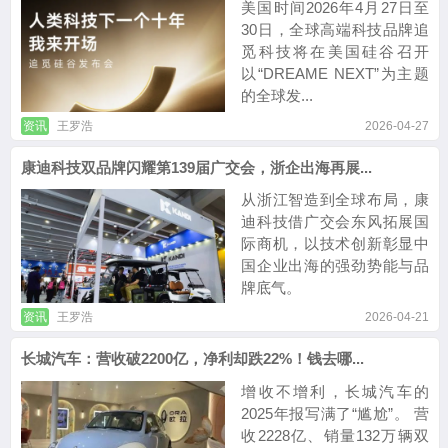
美国时间2026年4月27日至
30日，全球高端科技品牌追
觅科技将在美国硅谷召开
以“DREAME NEXT”为主题
的全球发...
资讯
王罗浩
2026-04-27
康迪科技双品牌闪耀第139届广交会，浙企出海再展...
从浙江智造到全球布局，康
迪科技借广交会东风拓展国
际商机，以技术创新彰显中
国企业出海的强劲势能与品
牌底气。
资讯
王罗浩
2026-04-21
长城汽车：营收破2200亿，净利却跌22%！钱去哪...
增收不增利，长城汽车的
2025年报写满了“尴尬”。 营
收2228亿、销量132万辆双