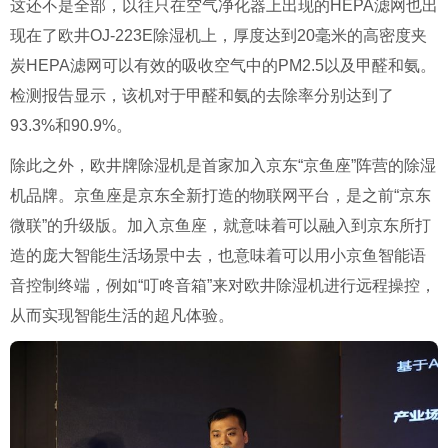
这还不是全部，以往只在空气净化器上出现的
HEPA
滤网也出
现在了欧井
OJ-223E
除湿机上，厚度达到
20
毫米的高密度夹
炭
HEPA
滤网可以有效的吸收空气中的
PM2.5
以及甲醛和氨。
检测报告显示，该机对于甲醛和氨的去除率分别达到了
93.3%
和
90.9%
。
除此之外，欧井牌除湿机是首家加入京东
“
京鱼座
”
阵营的除湿
机品牌。京鱼座是京东全新打造的物联网平台，是之前
“
京东
微联
”
的升级版。加入京鱼座，就意味着可以融入到京东所打
造的庞大智能生活场景中去，也意味着可以用小京鱼智能语
音控制终端，例如
“
叮咚音箱
”
来对欧井除湿机进行远程操控，
从而实现智能生活的超凡体验。