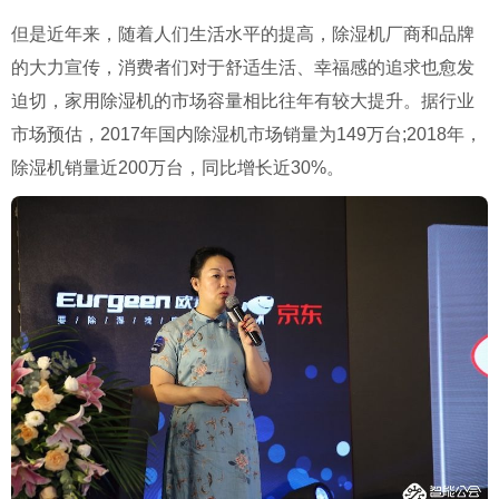
但是近年来，随着人们生活水平的提高，除湿机厂商和品牌
的大力宣传，消费者们对于舒适生活、幸福感的追求也愈发
迫切，家用除湿机的市场容量相比往年有较大提升。据行业
市场预估，
2017
年国内除湿机市场销量为
149
万台
;2018
年，
除湿机销量近
200
万台，同比增长近
30%
。