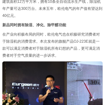
建筑面积
12
万平方米，拥有
10
条全自动流水生产线，除湿机
年产量可达
300
万台。未来五年，欧伦电气的年产值有望达到
40
亿元。
新品同时拥有除湿、净化、除甲醛功能
在产业向积极布局的同时，欧伦电气也在积极研究消费者对
于除湿机的消费需求。本次发布的旗舰产品
OJ-223E
就是一
款可以满足消费者对于除湿机所有幻想的产品，更可满足消
费者对于空气质量的进一步诉求。