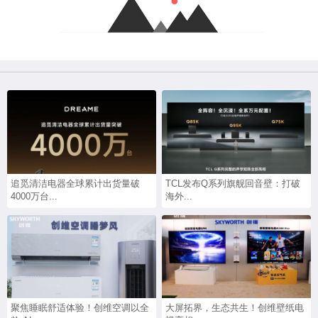
追觅清洁电器全球累计出货量破
TCL发布Q系列旗舰回音壁：打破
4000万台...
海外...
聚焦睡眠舒适体验！创维空调以全
大屏拓界，生态共生！创维壁纸电