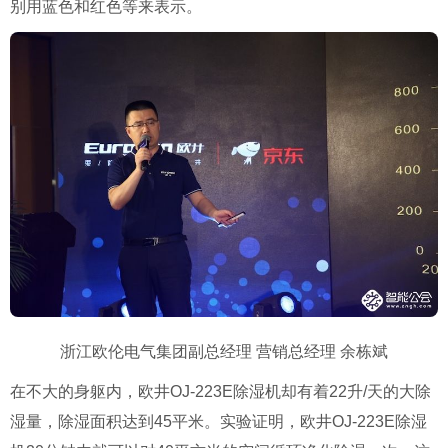
别用蓝色和红色等来表示。
浙江欧伦电气集团副总经理
营销总经理
余栋斌
在不大的身躯内，欧井
OJ-223E
除湿机却有着
22
升
/
天的大除
湿量，除湿面积达到
45
平米。实验证明，欧井
OJ-223E
除湿