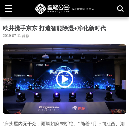
取
欧井携手京东 打造智能除湿+净化新时代
消
2019-07-11
静静
“
床头屋内无干处，雨脚如麻未断绝。
”
随着
7
月下旬江西、湖