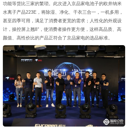
功能等货比三家的繁琐。此次进入京品家电池子的欧井纳米
水离子产品
223E
，将除湿、净化、干衣三合一，一机多用，
甚至四季可用，满足了消费者更宽的需求；人性化的外观设
计，操控屏上翘
8°
，使消费者操作更方便，这样高品质、高
颜值、高性价比的产品正符合了京品家电的选品标准。