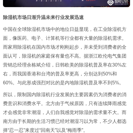
除湿机市场日渐升温
未来行业发展迅速
中国在全球除湿机市场中的地位日益显现，在工业除湿机方
面，像医药、电子、计算机等行业都有大量的除湿机需求。
而家用除湿机在国内市场才刚刚起步，并未受到消费者的全
面认可，除湿机的家庭保有量也不高。据浙江欧伦电气集团
营销总经理余栋斌介绍，日韩欧美的除湿机普及率在
30%
左
右，而我国香港和台湾的普及率更高，分别达到
50%
和
60%
。与此形成强烈对比的是内地除湿机普及率不到
5%
。
所以，限制国内除湿机行业发展的主要因素仍为消费者的消
费意识和消费水平。北方由于气候原因，只有连续降雨感觉
才会感觉非常潮湿，人们自我感觉对除湿的需求量不大。而
南方由于长期的生活习惯已经对潮湿习以为常，不少人都选
择
“
忍一忍
”
来度过
“
回南天
”
以及
“
梅雨季
”
。