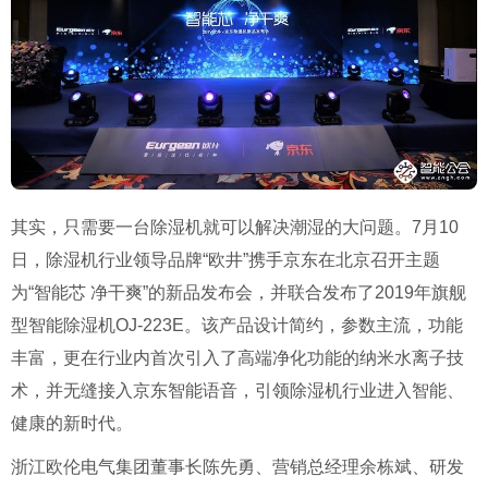
其实，只需要一台除湿机就可以解决潮湿的大问题。
7
月
10
日，除湿机行业领导品牌
“
欧井
”
携手京东在北京召开主题
为
“
智能芯
净干爽
”
的新品发布会，并联合发布了
2019
年旗舰
型智能除湿机
OJ-223E
。该产品设计简约，参数主流，功能
丰富，更在行业内首次引入了高端净化功能的纳米水离子技
术，并无缝接入京东智能语音，引领除湿机行业进入智能、
健康的新时代。
浙江欧伦电气集团董事长陈先勇、营销总经理余栋斌、研发