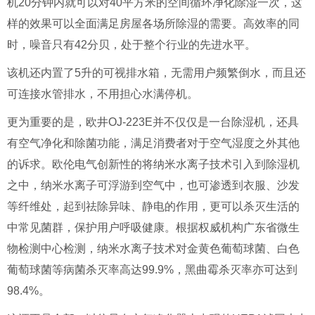
机
20
分钟内就可以对
40
平方米的空间循环净化除湿一次，这
样的效果可以全面满足房屋各场所除湿的需要。高效率的同
时，噪音只有
42
分贝，处于整个行业的先进水平。
该机还内置了
5
升的可视排水箱，无需用户频繁倒水，而且还
可连接水管排水，不用担心水满停机。
更为重要的是，欧井
OJ-223E
并不仅仅是一台除湿机，还具
有空气净化和除菌功能，满足消费者对于空气湿度之外其他
的诉求。欧伦电气创新性的将纳米水离子技术引入到除湿机
之中，纳米水离子可浮游到空气中，也可渗透到衣服、沙发
等纤维处，起到祛除异味、静电的作用，更可以杀灭生活的
中常见菌群，保护用户呼吸健康。根据权威机构广东省微生
物检测中心检测，纳米水离子技术对金黄色葡萄球菌、白色
葡萄球菌等病菌杀灭率高达
99.9%
，黑曲霉杀灭率亦可达到
98.4%
。