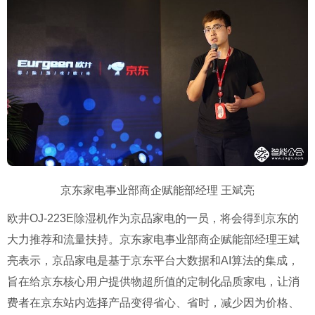
京东家电事业部商企赋能部经理
王斌亮
欧井
OJ-223E
除湿机作为京品家电的一员，将会得到京东的
大力推荐和流量扶持。京东家电事业部商企赋能部经理王斌
亮表示，京品家电是基于京东平台大数据和
AI
算法的集成，
旨在给京东核心用户提供物超所值的定制化品质家电，让消
费者在京东站内选择产品变得省心、省时，减少因为价格、