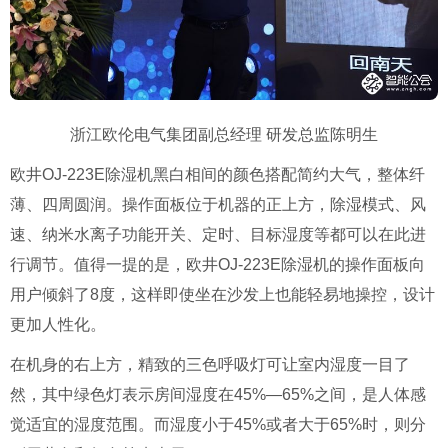
浙江欧伦电气集团副总经理
研发总监陈明生
欧井
OJ-223E
除湿机黑白相间的颜色搭配简约大气，整体纤
薄、四周圆润。操作面板位于机器的正上方，除湿模式、风
速、纳米水离子功能开关、定时、目标湿度等都可以在此进
行调节。值得一提的是，欧井
OJ-223E
除湿机的操作面板向
用户倾斜了
8
度，这样即使坐在沙发上也能轻易地操控，设计
更加人性化。
在机身的右上方，精致的三色呼吸灯可让室内湿度一目了
然，其中绿色灯表示房间湿度在
45%—65%
之间，是人体感
觉适宜的湿度范围。而湿度小于
45%
或者大于
65%
时，则分