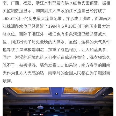
南、广西、福建、浙江水利部发布洪水红色灾害预警。据相
关监测数据显示，湖南湘江湘潭段的江水流量已经打破了
1926
年创下的历史最大流量纪录，并形成了洪峰，而湖南湘
江株洲段水位已经逼近了
1994
年
6
月
18
日创下的历史最大洪
峰水位。而除了湘江外，赣江也有多条河流已经超警戒水
位，闽江出现了历史最晚的大洪水。显然，这样的天气条件
也导致了屋里极端潮湿，加重了湿热程度，让人如蒸桑拿。
同时，潮湿的环境也给人们生活造成诸多烦恼，洗衣频繁久
晾不干，被褥潮湿、墙角发霉
……
如果说，南方春季的回南
天作为北方人无感的话，雨季时的全国人民都在为了潮湿而
烦恼。