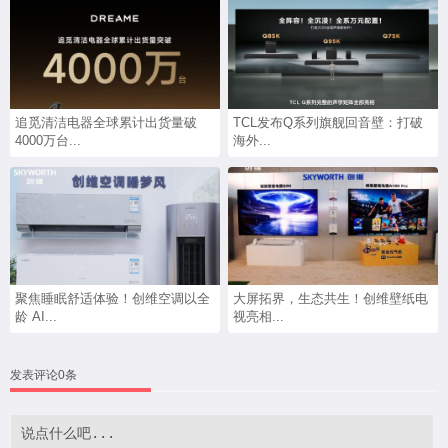
追觅清洁电器全球累计出货量破
TCL发布Q系列旗舰回音壁：打破
4000万台...
海外...
聚焦睡眠舒适体验！创维空调以全
大屏拓界，生态共生！创维壁纸电
龄 AI...
视亮相...
发表评论0条