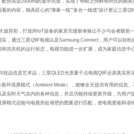
配合高达2000nit的显示亮度，实现了明暗之间鲜明对比的精
看的内容，独具匠心的“薄幕一线”“多合一线缆”设计更让三星Q9
家电大放异彩，打造跨IoT设备的家居无缝新体验让不少与会者眼
，通过三星Q9F电视以及Samsung Connect，用户可以
箱和洗衣机的运行状态，电视功能进一步扩展，成为家庭信息中
科技品也是艺术品，三星QLED光质量子点电视Q9F还原真实所
新环境屏模式（Ambient Mode），能够全天提供有用的信
以及实时天气在内的各种信息，并且功能持续更新升级，为用户
境屏模式还能与电视所处墙壁的图案进行匹配，使电视更能和谐