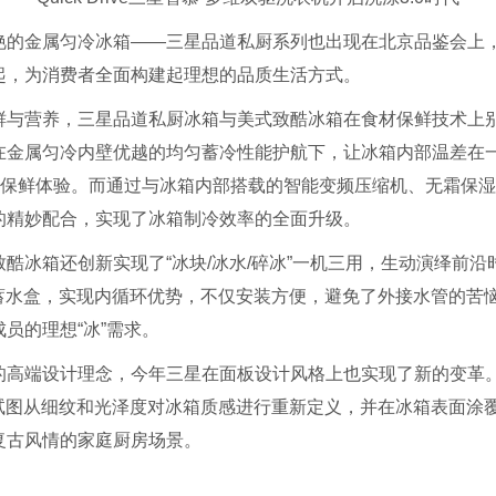
艳的金属匀冷冰箱——三星品道私厨系列也出现在北京品鉴会上
起，为消费者全面构建起理想的品质生活方式。
鲜与营养，三星品道私厨冰箱与美式致酷冰箱在食材保鲜技术上
在金属匀冷内壁优越的均匀蓄冷性能护航下，让冰箱内部温差在
”的保鲜体验。而通过与冰箱内部搭载的智能变频压缩机、无霜保
的精妙配合，实现了冰箱制冷效率的全面升级。
酷冰箱还创新实现了“冰块/冰水/碎冰”一机三用，生动演绎前
量蓄水盒，实现内循环优势，不仅安装方便，避免了外接水管的苦
员的理想“冰”需求。
高端设计理念，今年三星在面板设计风格上也实现了新的变革。无
都试图从细纹和光泽度对冰箱质感进行重新定义，并在冰箱表面涂
复古风情的家庭厨房场景。