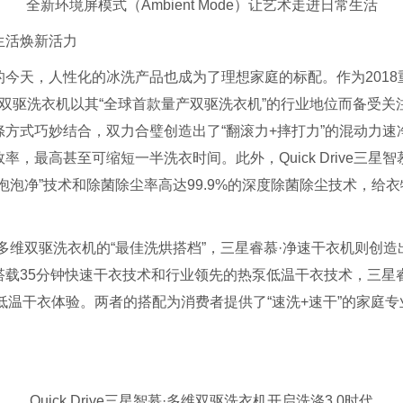
全新环境屏模式（Ambient Mode）让艺术走进日常生活
生活焕新活力
今天，人性化的冰洗产品也成为了理想家庭的标配。作为2018
智慕·多维双驱洗衣机以其“全球首款量产双驱洗衣机”的行业地位而备受关
方式巧妙结合，双力合璧创造出了“翻滚力+摔打力”的混动力速
，最高甚至可缩短一半洗衣时间。此外，Quick Drive三星
泡泡净”技术和除菌除尘率高达99.9%的深度除菌除尘技术，给
多维双驱洗衣机的“最佳洗烘搭档”，三星睿慕·净速干衣机则创造出
搭载35分钟快速干衣技术和行业领先的热泵低温干衣技术，三星
速低温干衣体验。两者的搭配为消费者提供了“速洗+速干”的家庭
Quick Drive三星智慕·多维双驱洗衣机开启洗涤3.0时代