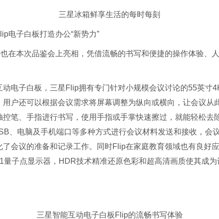
三星冰箱鲜享生活的每时每刻
ip电子白板打造办公“新势力”
ip也在本次品鉴会上亮相，凭借流畅的书写和便捷的操作体验、
动电子白板，三星Flip拥有专门针对小规模会议讨论的55英寸
，用户还可以根据会议需求将屏幕调整为纵向或横向，让会议从
触控笔、手指进行书写，使用手指或手掌快速擦过，就能轻松去
、USB、电脑及手机端口等多种方式进行会议材料发送和接收，会
了会议的准备和记录工作。同时Flip在家庭教育领域也有良好
11量子点显示器，HDR技术精准还原色彩和超高清画质使其成
三星智能互动电子白板Flip的流畅书写体验