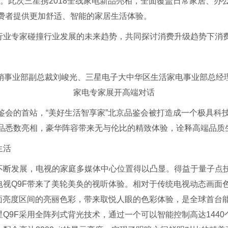
力。此次三星携2018全线家电新品亮相，全面覆盖日常家居、办
消费者提供更加舒适、智能的家居生活体验。
行业专家碰撞行业发展的未来趋势，共同探讨消费升级趋势下消
销事业部副总裁刘峻光、三星电子大中华区生活家电事业部总经
家电专家展开高端对话
品鉴会的首站，“美好生活智享家”北京品鉴会被打造成一个极具科
新品悉数亮相，豪华阵容带来无与伦比的精致体验，诠释高端品质
生活
不断发展，电视的家庭多媒体中心位置得以凸显。得益于量子点
点电视Q9F带来了美轮美奂的视听体验。相对于传统电视动态画面
面亮度区间的亮丽色彩，带来取悦人眼的色彩体验，是全球首台能
Q9F采用全阵列式背光技术，通过一个可以智能控制高达144