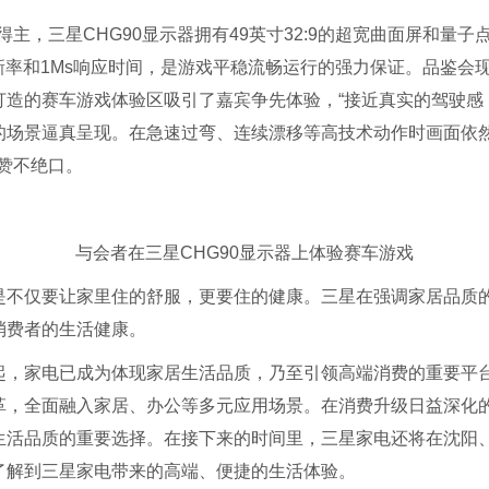
奖得主，三星CHG90显示器拥有49英寸32:9的超宽曲面屏和量
刷新率和1Ms响应时间，是游戏平稳流畅运行的强力保证。品鉴会现
打造的赛车游戏体验区吸引了嘉宾争先体验，“接近真实的驾驶感
的场景逼真呈现。在急速过弯、连续漂移等高技术动作时画面依然
验赞不绝口。
与会者在三星CHG90显示器上体验赛车游戏
是不仅要让家里住的舒服，更要住的健康。三星在强调家居品质
消费者的生活健康。
起，家电已成为体现家居生活品质，乃至引领高端消费的重要平台
革，全面融入家居、办公等多元应用场景。在消费升级日益深化
生活品质的重要选择。在接下来的时间里，三星家电还将在沈阳
了解到三星家电带来的高端、便捷的生活体验。