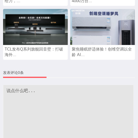
给力，...
4000万台...
TCL发布Q系列旗舰回音壁：打破
聚焦睡眠舒适体验！创维空调以全
海外...
龄 AI...
发表评论0条