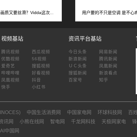
画质又要丝滑？Vidda这次...
用户要的不只是空调 是不心疼的
视频基站
资讯平台基站
腾讯视频
西瓜视频
今日头条
网易新闻
优酷视频
56视频
新浪新闻
腾讯新闻
爱奇艺
搜狐视频
ＵＣ头条
凤凰新闻
哔哩哔哩
好看视频
搜狐新闻
新浪看点
凤凰视频
抖音
百家号
知乎
快手
小红书
NOCES)
中国生活消费网
中国家电网
环球科技网
百
资讯网
小熊在线网
智电网
千龙网科技
天极网家电
锋
AI中国网