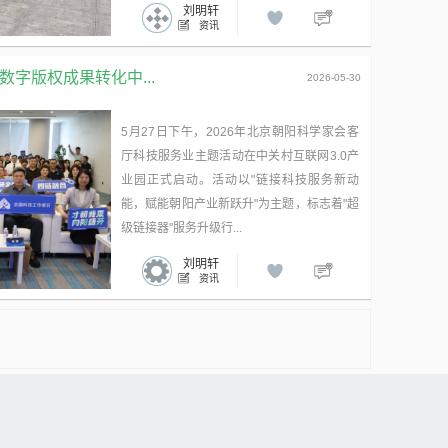
刘明轩
资讯
字版权成果转化中...
2026-05-30
5月27日下午，2026年北京朝阳科学家会客
厅科技服务业主题活动在中关村互联网3.0产
业园正式启动。活动以"链接科技服务新动
能，赋能朝阳产业新跃升"为主题，标志着"超
级链接器"服务升级行...
刘明轩
资讯
广告