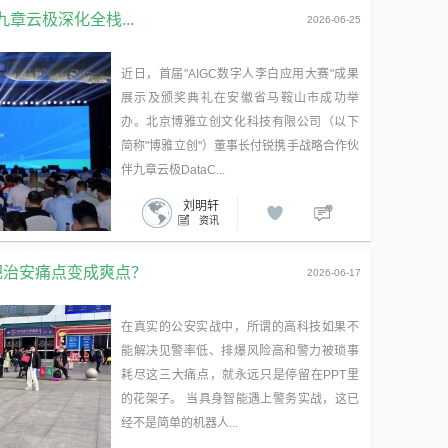
九章云极深化全栈...
2026-06-25
近日，首届"AIGC数字人李白应用大赛"成果
展示及颁奖典礼在安徽省马鞍山市成功举
办。北京博雅立创文化科技有限公司（以下
简称"博雅立创"）董事长付锐携手战略合作伙
伴九章云极DataC...
刘明轩
资讯
把治安痛点变成爽点？
2026-06-17
在真实的公安实战中，所谓的高科技如果不
能解决见警率低、排爆风险高和警力被琐事
耗尽这三大痛点，就永远只是停留在PPT里
的花架子。 当具身智能遇上警务实战，这已
经不是简单的机器人...