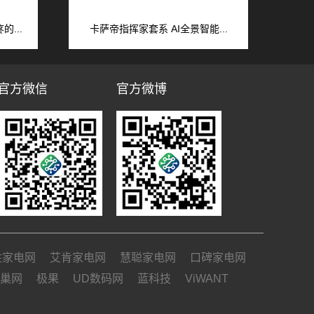
...
卡萨帝指挥家套系 AI全景智能...
官方微信
官方微博
姓家电网
艾肯家电网
慧聪家电网
口碑家电网
巢网
极果
UD数码网
蓝科技
ViWANT