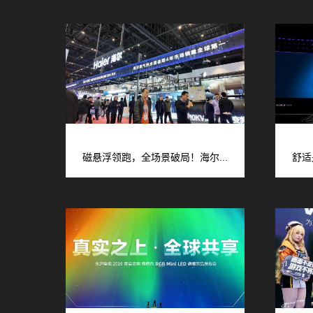
磁悬浮领跑，全场景破局！海尔...
舒适