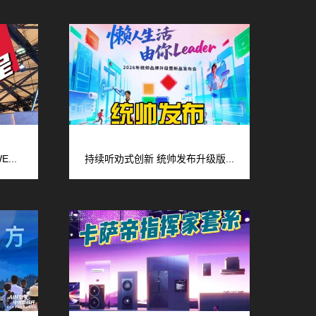
...
持续听劝式创新 统帅发布升级版...