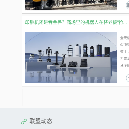
印钞机还是吞金兽？商场里的机器人在替老板“抢...
全天候
么“
道上
力成
其冷酷
联盟动态