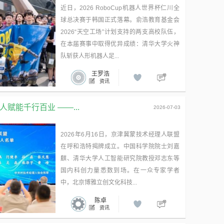
近日，2026 RoboCup机器人世界杯仁川全
球总决赛于韩国正式落幕。俞浩教育基金会
2026“天空工场”计划支持的两支高校队伍，
在本届赛事中取得优异成绩：清华大学火神
队斩获人形机器人足...
王罗浩
资讯
赋能千行百业 ——...
2026-07-03
2026年6月16日，京津冀蒙技术经理人联盟
在呼和浩特揭牌成立。中国科学院院士刘嘉
麒、清华大学人工智能研究院教授邓志东等
国内科创力量悉数到场。在一众专家学者
中，北京博雅立创文化科技...
陈卓
资讯