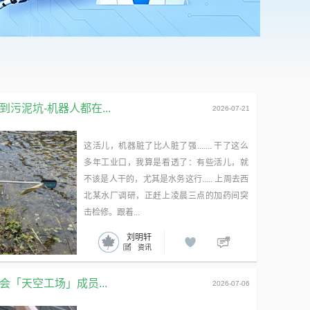
广告
污泥坑-机器人都在...
2026-07-21
这活儿，机器脏了比人脏了强....... 干了这么
多年工业口，我算是看透了：有些活儿，就
不该是人干的，尤其是水务这行..... 上周去西
北某水厂调研，正赶上凌晨三点的加药间突
击检修。跟着...
刘明轩
资讯
「天空工场」成员...
2026-07-06