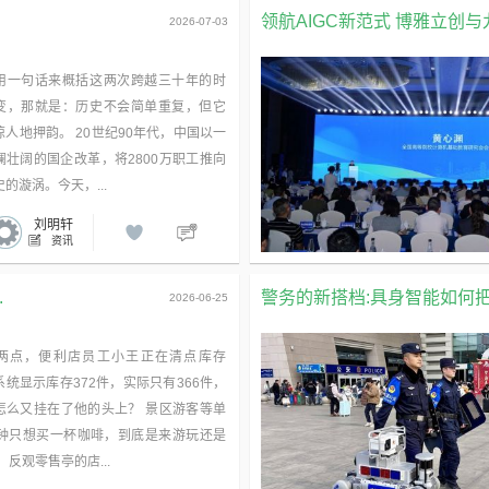
领航AIGC新范式 博雅立创与
2026-07-03
用一句话来概括这两次跨越三十年的时
变，那就是：历史不会简单重复，但它
惊人地押韵。 20世纪90年代，中国以一
澜壮阔的国企改革，将2800万职工推向
的漩涡。今天，...
刘明轩
资讯
.
警务的新搭档:具身智能如何
2026-06-25
两点，便利店员工小王正在清点库存
系统显示库存372件，实际只有366件，
怎么又挂在了他的头上？ 景区游客等单
分钟只想买一杯咖啡，到底是来游玩还是
 反观零售亭的店...