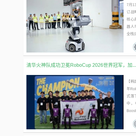
7月
订战
核心
器人
全栈式
清华火神队成功卫冕RoboCup 2026世界冠军，加...
【韩国
年R
式落
中，
Boos