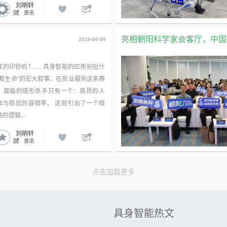
刘明轩
资讯
亮相朝阳科学家会客厅，中国数
2026-06-09
的印钞机？..... 具身智能的应用别扯什
拯救生命”的宏大叙事，在商业服务这条赛
，面临的隐形杀手只有一个：高昂的人
本与极低的容错率。 这就引出了一个极
的逻辑...
刘明轩
资讯
点击加载更多
广告
具身智能热文