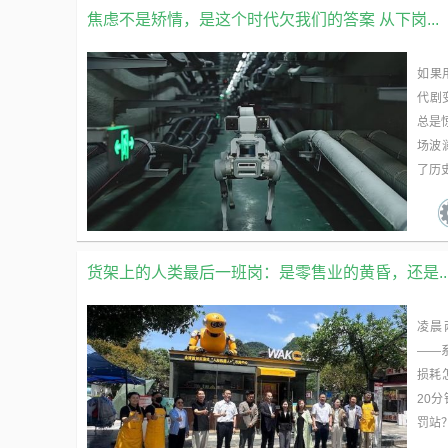
焦虑不是矫情，是这个时代欠我们的答案 从下岗...
如果
代剧
总是
场波
了历史
货架上的人类最后一班岗：是零售业的黄昏，还是..
凌晨
——
损耗
20
罚站？