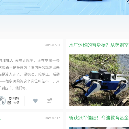
水厂运维的替身梗？从药剂室到
2026-07-31
的那批人 医院走廊里，正在空出一条
这条路不是特意为了院内任务规划出来
而是没人走了。 勤务员、陪护工、后勤
——很多医院管这个岗位叫法不一，月
到四千。他们每...
刘明轩
资讯
.
斩获冠军佳绩！俞浩教育基金会
2026-07-17