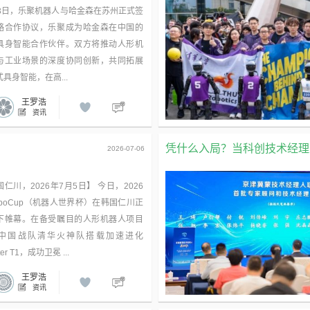
13日，乐聚机器人与哈金森在苏州正式签
略合作协议，乐聚成为哈金森在中国的
具身智能合作伙伴。双方将推动人形机
与工业场景的深度协同创新，共同拓展
具身智能，在高...
王罗浩
资讯
凭什么入局？当科创技术经理人
2026-07-06
仁川，2026年7月5日】 今日，2026
oboCup（机器人世界杯）在韩国仁川正
下帷幕。在备受瞩目的人形机器人项目
中国战队清华火神队搭载加速进化
ter T1，成功卫冕 ...
王罗浩
资讯