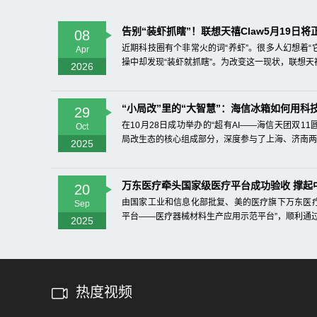
告别“装虾抓瞎”！联想天禧Claw5月19日将正式
08
近期科技圈有个非常火的词“养虾”。很多人幻想着“
Apr
操中却发现“装虾就抓瞎”。为改变这一现状，联想天禧C
2026
“小局改”里的“大智慧”：海信冰箱如何用科技.
29
在10月28日成功举办的“超有AI——海信天团双1
Oct
局改生态的核心组成部分，深度参与了上海、济南两个
2025
万东医疗牵头国家级医疗平台成功验收 撑起中国
20
由国家工业和信息化部批复、美的医疗旗下万东医疗
Sep
平台——医疗器械材料生产应用示范平台”，顺利通过
2025
热度视频