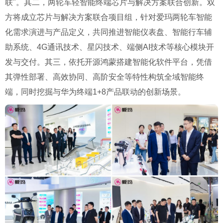
联"。其二，两轮车轻智能终端芯片与解决方案联合创新。双
方将成立芯片与解决方案联合项目组，针对爱玛两轮车智能
化需求演进与产品定义，共同推进智能仪表盘、智能行车辅
助系统、4G通讯技术、星闪技术、端侧AI技术等核心模块开
发与交付。其三，依托开源鸿蒙搭建智能化软件平台，凭借
其弹性部署、高效协同、高阶安全等特性构筑全域智能终
端，同时挖掘与华为终端1+8产品联动的创新场景。