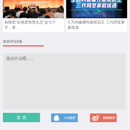
创维把“全场景智慧生态”这七个
3 万内健康性能双冠王 三代同堂家
字，变...
庭优选
发表评论0条
发 表