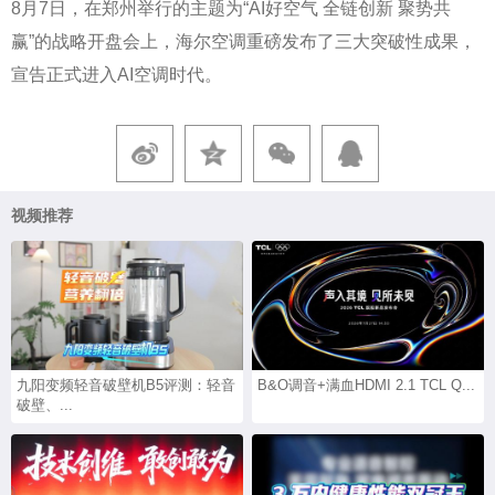
8月7日，在郑州举行的主题为“AI好空气 全链创新 聚势共
赢”的战略开盘会上，海尔空调重磅发布了三大突破性成果，
宣告正式进入AI空调时代。
视频推荐
九阳变频轻音破壁机B5评测：轻音
B&O调音+满血HDMI 2.1 TCL Q...
破壁、...