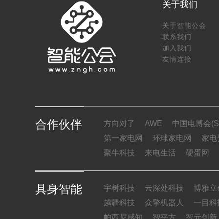
关于我们
关于智能公会
联系我们
加入我们
友情连接
合作伙伴
方向对了
AWE
中国电博会(SI
第一家电网
环球家电网
家电
聚牛科技
来电生活
硬蛋网
具身智能
宇树科技
云深处科技
博雅立
越疆科技
众擎机器人
一目科
帕西尼感知
智平方
智元创新