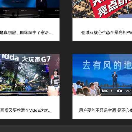
是真刚需，顾家踩中了家居...
创维双核心生态全景亮相AWE
画质又要丝滑？Vidda这次...
用户要的不只是空调 是不心疼的