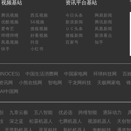
视频基站
资讯平台基站
腾讯视频
西瓜视频
今日头条
网易新闻
优酷视频
56视频
新浪新闻
腾讯新闻
爱奇艺
搜狐视频
ＵＣ头条
凤凰新闻
哔哩哔哩
好看视频
搜狐新闻
新浪看点
凤凰视频
抖音
百家号
知乎
快手
小红书
NOCES)
中国生活消费网
中国家电网
环球科技网
百
资讯网
小熊在线网
智电网
千龙网科技
天极网家电
锋
AI中国网
创
九章云极
五八智能
优必选
跨维智能
逐际动力
技
深之蓝
松霖机器人
七腾机器人
视源机器人
天创智
开普勒机器人
灵至科技
新松机器人
海舶科技
通道智