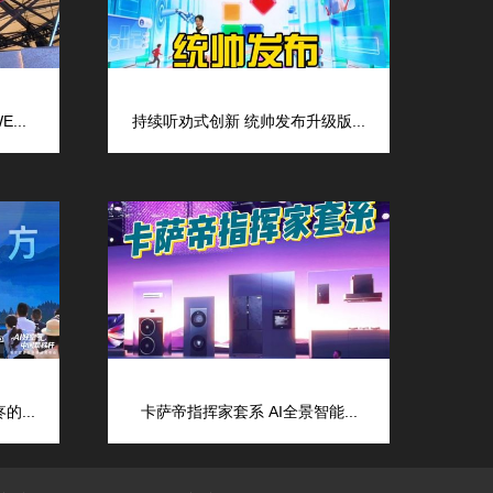
...
持续听劝式创新 统帅发布升级版...
...
卡萨帝指挥家套系 AI全景智能...