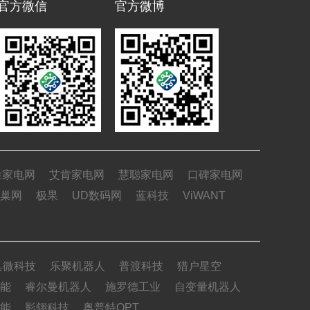
官方微信
官方微博
姓家电网
艾肯家电网
慧聪家电网
口碑家电网
巢网
极果
UD数码网
蓝科技
ViWANT
具微科技
乐聚机器人
普渡科技
猎户星空
能
睿尔曼机器人
施罗德工业
自变量机器人
能
影翎科技
奥普特OPT