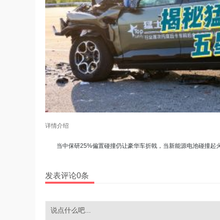
详情介绍
当中保研25%偏置碰撞仍让豪华车折戟，当新能源电池碰撞起火
发表评论0条