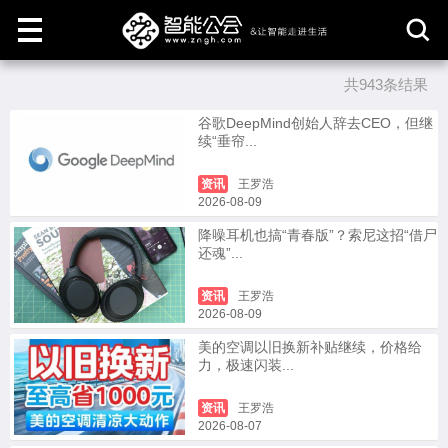
共943条结果
取
消
谷歌DeepMind创始人辞去CEO，但继
续“垂帘...
资讯
王罗浩
2026-08-09
降噪耳机也搞“青春版”？索尼这招“借尸
还魂”...
资讯
王罗浩
2026-08-09
美的空调以旧换新补贴继续，价格给
力，极速闪装...
资讯
王罗浩
2026-08-07