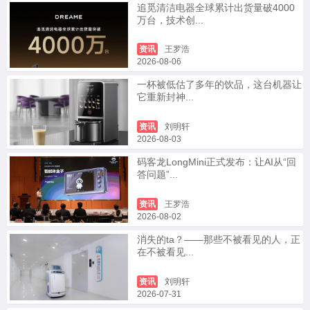
追觅清洁电器全球累计出货量破4000
万台，技术创...
资讯
王罗浩
2026-08-06
一杯被低估了多年的饮品，这台机器让
它重新封神...
资讯
刘明轩
2026-08-03
码客龙LongMini正式发布：让AI从“回
答问题”...
资讯
王罗浩
2026-08-02
消失的ta？——那些不被看见的人，正
在不被看见...
资讯
刘明轩
2026-07-31