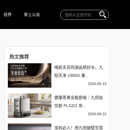
视界
掌上公会
热文推荐
喝航天员同源品质好水，九
阳天净 1900G 重...
2026-06-10
健康蒸煮全能厨电｜九阳钛
空舱 PL3J22 有...
2026-06-22
宝妈必入！用九阳破壁豆浆