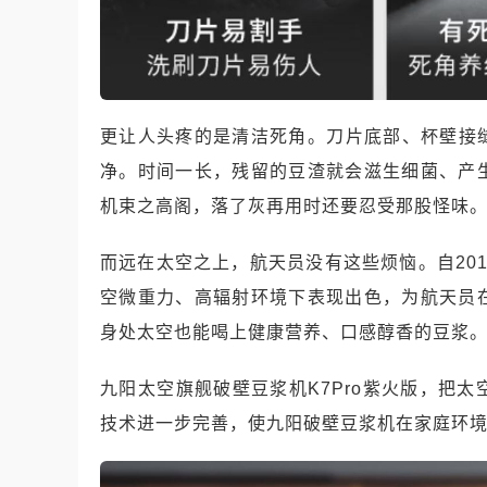
更让人头疼的是清洁死角。刀片底部、杯壁接
净。时间一长，残留的豆渣就会滋生细菌、产
机束之高阁，落了灰再用时还要忍受那股怪味
而远在太空之上，航天员没有这些烦恼。自20
空微重力、高辐射环境下表现出色，为航天员
身处太空也能喝上健康营养、口感醇香的豆浆
九阳太空旗舰破壁豆浆机K7Pro紫火版，把
技术进一步完善，使九阳破壁豆浆机在家庭环