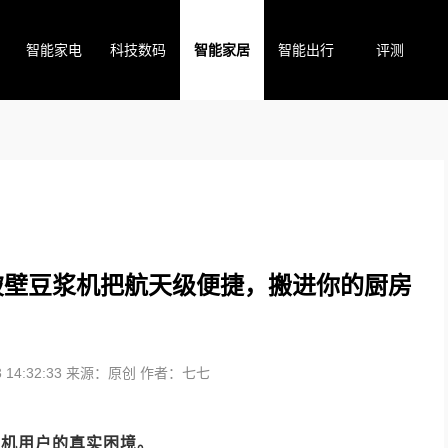
智能家电
科技数码
智能家居
智能出行
评测
o破壁豆浆机把航天级便捷，搬进你的厨房
14:32:33
来源：原创
作者：七七
浆机用户的真实困境。