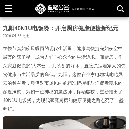
取
九阳40N1U电饭煲：开启厨房健康便捷新纪元
消
2026-04-22
七七
在快节奏如疾风骤雨的现代生活里，健康与便捷宛如夜空中
最亮的双子星，成为人们心心念念的生活追求。而厨房，作
为家庭健康的“大本营”，其装备的好坏，直接决定着家人的饮
食健康与生活品质的高低。九阳，这位在小家电领域叱咤风
云的领军者，凭借对市场风向的精准把握和对消费者需求的
深度洞察，宛如一位神秘的魔法师，挥动魔杖，重磅推出了
40N1U电饭煲，为现代家庭厨房的健康便捷之路点亮了一盏
明灯。