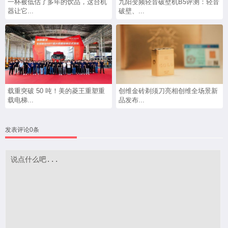
一杯被低估了多年的饮品，这台机
九阳变频轻音破壁机B5评测：轻音
器让它...
破壁、...
载重突破 50 吨！美的菱王重塑重
创维金砖剃须刀亮相创维全场景新
载电梯...
品发布...
发表评论0条