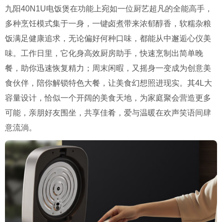
九阳40N1U电饭煲在功能上宛如一位厨艺超凡的全能高手，
多种烹饪模式集于一身，一键卤煮带来浓郁醇香，软糯杂粮
饭满足健康追求，无论偏好何种口味，都能从中邂逅心仪美
味。工作日里，它化身高效厨房助手，快速烹制出简单晚
餐，助你迅速恢复精力；周末闲暇，又摇身一变成为创意美
食伙伴，陪你解锁特色大餐，让美食幻想照进现实。其4L大
容量设计，恰似一个开阔的美食天地，为家庭聚会营造更多
可能，亲朋好友围坐，共享佳肴，爱与温暖在欢声笑语间肆
意流淌。