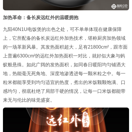
加热革命：备长炭远红外的温暖拥抱
九阳40N1U电饭煲的出色之处，可不单单体现在健康保障
上，它所配备的备长炭远红外加热技术，堪称厨房加热领域
的一场革新风暴。其发热面积超大，足有21800cm²，跟市面
上普遍6300cm²的远红外加热面积一对比，就好似大象与蚂
蚁般悬殊。如此广阔的发热面积，如同春日暖阳均匀铺洒大
地，热能毫无死角地、深度地渗透进每一颗米粒之中。每一
粒米都能享受到均匀适宜的热度，煮出的米饭颗颗饱满、口
感均匀，彻底杜绝了局部干硬的情况，让每一口米饭都能带
来无与伦比的味觉盛宴。