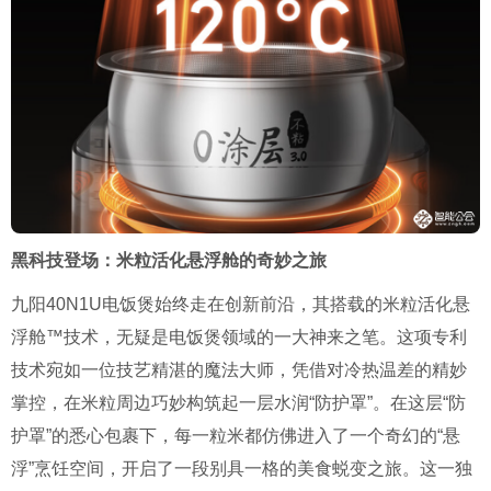
黑科技登场：米粒活化悬浮舱的奇妙之旅
九阳40N1U电饭煲始终走在创新前沿，其搭载的米粒活化悬
浮舱™技术，无疑是电饭煲领域的一大神来之笔。这项专利
技术宛如一位技艺精湛的魔法大师，凭借对冷热温差的精妙
掌控，在米粒周边巧妙构筑起一层水润“防护罩”。在这层“防
护罩”的悉心包裹下，每一粒米都仿佛进入了一个奇幻的“悬
浮”烹饪空间，开启了一段别具一格的美食蜕变之旅。这一独