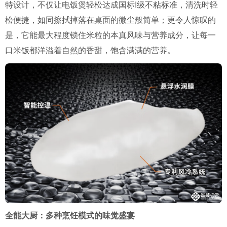
特设计，不仅让电饭煲轻松达成国标I级不粘标准，清洗时轻
松便捷，如同擦拭掉落在桌面的微尘般简单；更令人惊叹的
是，它能最大程度锁住米粒的本真风味与营养成分，让每一
口米饭都洋溢着自然的香甜，饱含满满的营养。
全能大厨：多种烹饪模式的味觉盛宴