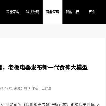
智能家电
科技数码
智能家居
智能出行
评测
者，老板电器发布新一代食神大模型
1:42:01
来源：原创
作者：王罗浩
。近日发布的《提振消费专项行动方案》明确提出开展“人