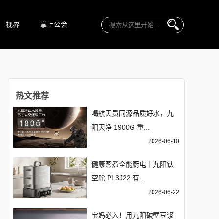
视界
掌上公会
热文推荐
喝航天员同源品质好水，九
阳天净 1900G 重...
2026-06-10
健康蒸煮全能厨电｜九阳钛
空舱 PL3J22 有...
2026-06-22
宝妈必入！用九阳破壁豆浆