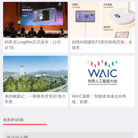
码客龙LongMini正式发布：让AI
创维AI闺蜜机F3系列惊艳亮相，全
从“回...
场景...
美的赋能记：一根换热管里的“热力
WAIC观察：智能体加速走向终
学第...
端，软硬...
发表评论0条