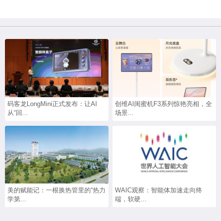
码客龙LongMini正式发布：让AI
创维AI闺蜜机F3系列惊艳亮相，全
从“回...
场景...
美的赋能记：一根换热管里的“热力
WAIC观察：智能体加速走向终
学第...
端，软硬...