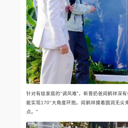
针对有娃家庭的“调风难”，新晋奶爸阎鹤祥深
能实现170°大角度环抱。阎鹤祥摸着圆润无
点。”