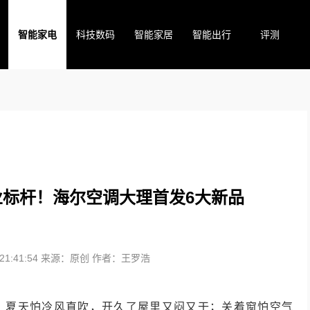
智能家电
科技数码
智能家居
智能出行
评测
标杆！海尔空调大理首发6大新品
1:41:54
来源：原创
作者：王罗浩
。夏天怕冷风直吹，开久了屋里又闷又干；关着窗怕空气