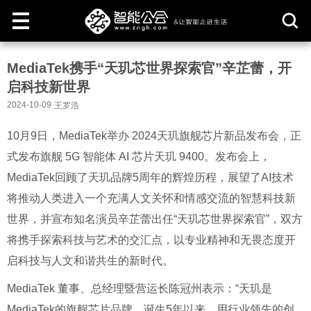
取
MediaTek携手“天玑芯世界探索官”辛芷蕾，开
消
启科技新世界
2024-10-09
王罗浩
10月9日，MediaTek举办 2024天玑旗舰芯片新品发布会，正
式发布旗舰 5G 智能体 AI 芯片天玑 9400。发布会上，
MediaTek回顾了天玑品牌5周年的辉煌历程，展望了AI技术
将推动人类进入一个充满人文关怀和情感交流的智慧科技新
世界，并宣布知名演员辛芷蕾出任“天玑芯世界探索官”，双方
将携手探索科技与艺术的交汇点，以专业精神和无畏态度开
启科技与人文和谐共生的新时代。
MediaTek 董事、总经理暨营运长陈冠州表示：“天玑是
MediaTek的旗舰芯片品牌，诞生5年以来，用行业领先的创