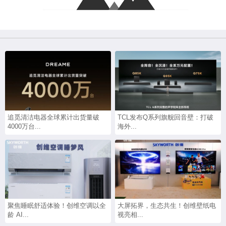
追觅清洁电器全球累计出货量破
TCL发布Q系列旗舰回音壁：打破
4000万台...
海外...
聚焦睡眠舒适体验！创维空调以全
大屏拓界，生态共生！创维壁纸电
龄 AI...
视亮相...